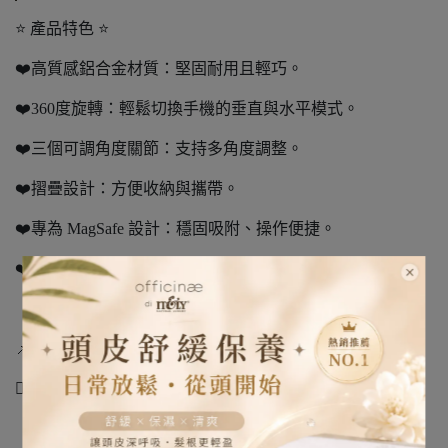
⭐ 產品特色 ⭐
❤️高質感鋁合金材質：堅固耐用且輕巧。
❤️360度旋轉：輕鬆切換手機的垂直與水平模式。
❤️三個可調角度關節：支持多角度調整。
❤️摺疊設計：方便收納與攜帶。
❤️專為 MagSafe 設計：穩固吸附、操作便捷。
❤️簡約美觀：精緻造型，適合各種空間。
📌【注意事項】
👉🏻本產品應遠離火源