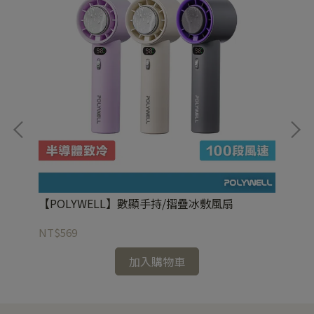
C
【POLYWELL】數顯手持/摺疊冰敷風扇
【
NT$569
NT
加入購物車