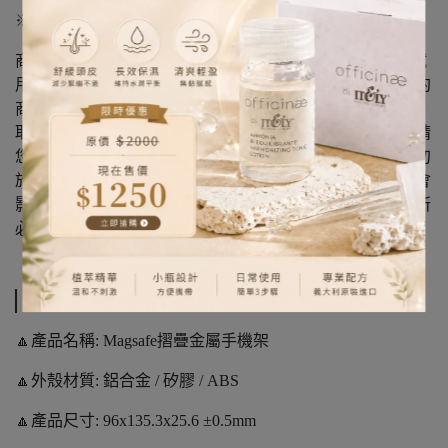
※退換貨須知：
商品到貨隔日享7天鑑賞(猶豫)期之權益【鑑賞(猶豫)期非試
用期】，辦理退貨商品必須是完好狀態且需以本公司或特約
商所使用的外包裝(紙箱或包裝袋)，妥善包裝後交付給前往
取件的物流公司；若本公司或特約商的外包裝已經遺失，請
您在商品原廠外盒外，再以其他適當的外盒進行包裝，請勿
於商品原廠外盒上直接黏貼任何單據或書寫文字，否則將會
影響退貨權限，此外也可能依照損毀程度扣除為回復原狀所
必要的費用。
規格說明
🔼產品名稱: Magsafe摺疊金屬手機架
🔼外殼材質: 鋁合金 / 矽膠 / ABS
🔼產品尺寸: 96x135.3x25.6 ±0.5mm