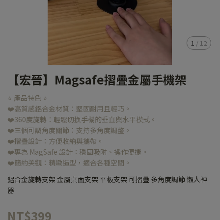
1
/
12
【宏晉】Magsafe摺疊金屬手機架
⭐ 產品特色 ⭐
❤️高質感鋁合金材質：堅固耐用且輕巧。
❤️360度旋轉：輕鬆切換手機的垂直與水平模式。
❤️三個可調角度關節：支持多角度調整。
❤️摺疊設計：方便收納與攜帶。
❤️專為 MagSafe 設計：穩固吸附、操作便捷。
❤️簡約美觀：精緻造型，適合各種空間。
鋁合金旋轉支架 金屬桌面支架 平板支架 可摺疊 多角度調節 懶人神
器
NT$399