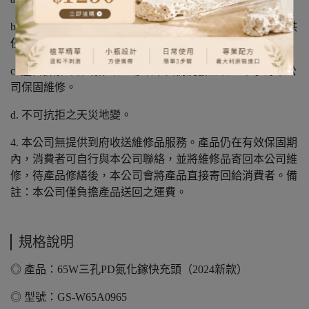
b. 經判定為非本公司出產之任何商品，將不享有本公司提供
任何保固維修。
c. 擅自拆解零件或修改，導致不良情況發生者，不享有本公
司保固維修。
d. 不可抗拒之天災地變。
4. 本公司無提供到府收送維修品服務。產品仍在有效保固期
內，消費者可自行與本公司聯絡，並將維修品寄回本公司維
修，待產品修繕後，本公司會將產品直接寄回給消費者。備
註：本公司僅負擔產品送回之運費。
規格說明
◎ 產品：65W三孔PD氮化鎵快充頭（2024新款）
◎ 型號：GS-W65A0965