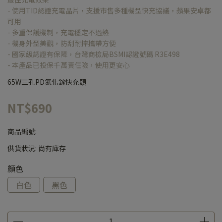
- 使用TID認證充電晶片，支援市售多種機型快充協議，蘋果安卓都
可用
- 多重保護機制，充電穩定不過熱
- 機身外型美觀，防刮耐摔攜帶方便
- 國家級認證有保障，台灣商檢局BSMI認證號碼 R3E498
- 本產品已投保千萬責任險，使用更安心
65W三孔PD氮化鎵快充頭
NT$690
商品編號:
供貨狀況:
尚有庫存
顏色
白色
黑色