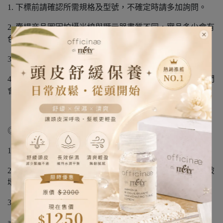
1. 下標前請確認所需規格及型號，不確定時請多加詢問。
2. 賣場商品圖因拍攝光線與顯示器畫質不同，實品多少會有
色差，無法接受者請勿下標。
3. 本商城購物享有十五日內完善的退貨服務。
4. 有任何商品品質、服務的問題，都請第一時間聯繫，我們
會盡快的處理。
◎ 商品保固範圍：
1. 消費者自收到商品後起計算。
2. 本公司產品在正常使用情況下，並無人為或不正當外力破
壞，經本公司人員確認無誤後，給予免費維修或更換。
3. 在下列情況下，本公司將拒絕提供保固服務：
a. 產品購買紀錄與產品不符者。