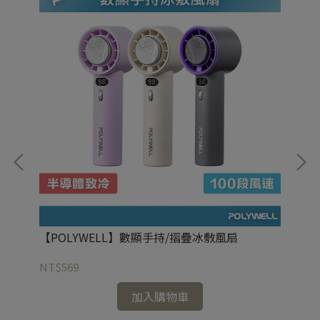
C
【POLYWELL】數顯手持/摺疊冰敷風扇
【
NT$569
NT
加入購物車