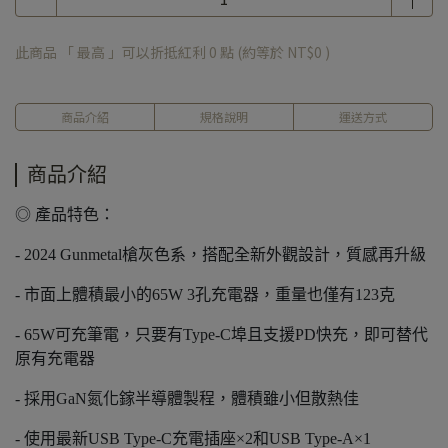
此商品 「 最高 」可以折抵紅利
0
點 (約等於
NT$0
)
商品介紹
規格說明
運送方式
商品介紹
◎ 產品特色：
- 2024 Gunmetal槍灰色系，搭配全新外觀設計，質感再升級
- 市面上體積最小的65W 3孔充電器，重量也僅有123克
- 65W可充筆電，只要有Type-C埠且支援PD快充，即可替代
原有充電器
- 採用GaN氮化鎵半導體製程，體積雖小但散熱佳
- 使用最新USB Type-C充電插座×2和USB Type-A×1