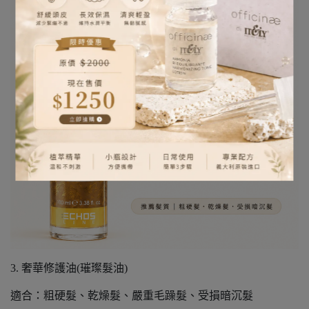
3. 奢華修護油(璀璨髮油)
適合：粗硬髮、乾燥髮、嚴重毛躁髮、受損暗沉髮