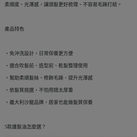
柔順度、光澤感，讓頭髮更好梳理、不容易毛躁打結。
產品特色
・免沖洗設計，日常保養更方便
・適合吹髮前、造型前、乾髮整理使用
・幫助柔順髮絲、修飾毛躁、提升光澤感
・依髮質挑選，不怕用錯太厚重
・義大利沙龍品牌，居家也能做髮質保養
5款護髮油怎麼選？