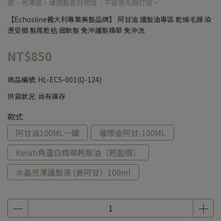
度、光澤感，讓頭髮更好梳理、不容易毛躁打結。
【Echosline義大利專業美髮品牌】 阿甘油 護髮油專區 乾燥毛躁 染
燙受損 髮尾乾枯 細軟髮 免沖護髮精華 免沖洗
NT$850
商品編號:
HL-ECS-001(Q-124)
供貨狀況:
尚有庫存
款式
阿甘油100ML一罐
璀璨金阿甘-100ML
Kerati角蛋白精華輕髮油（輕盈版）
水晶亮澤護髮液 (黃阿甘）100ml