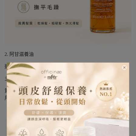
2. 阿甘滋養油
適合：乾燥髮、粗硬髮、無光澤髮
主打：滋養髮絲、柔順亮澤、撫平毛躁
質地滋潤，適合髮尾乾、毛躁、看起來沒光澤的人日常使
用。