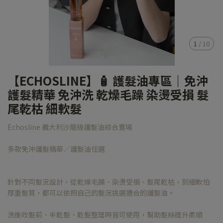
1
/
10
【ECHOSLINE】🧴 護髮油專區｜免沖
護髮精華 免沖洗 乾燥毛躁 染燙受損 髮
尾乾枯 細軟髮
Echosline 義大利沙龍級護髮油綜合賣場
多款免沖護髮精華／護髮油任選
針對不同髮況設計，從乾燥毛躁、染燙受損、髮尾乾枯，到細軟怕
厚重髮質，都可以依照自己的髮況挑選適合的護髮油。
洗後吹髮前、半乾髮、乾髮整理時皆可使用，幫助髮絲提升柔順